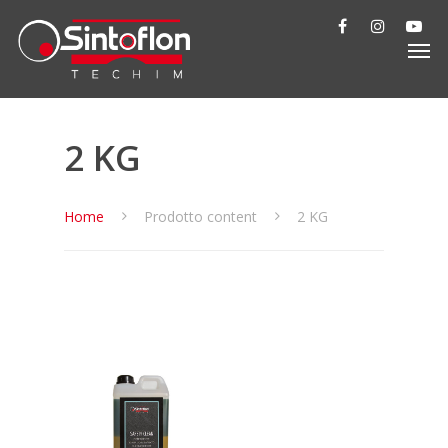
2 KG
Home
Prodotto content
2 KG