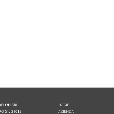
OFLON SRL
HOME
RO 51, 31013
AZIENDA