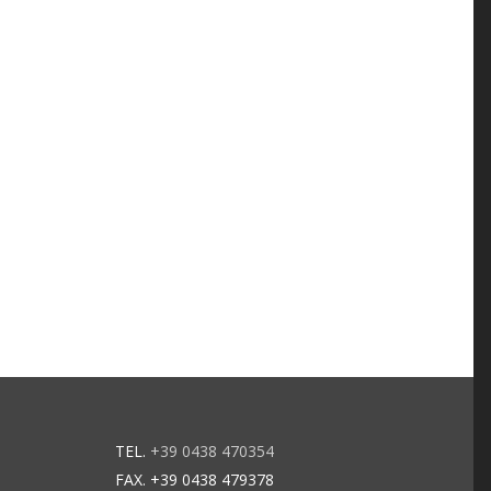
TEL.
+39 0438 470354
FAX. +39 0438 479378