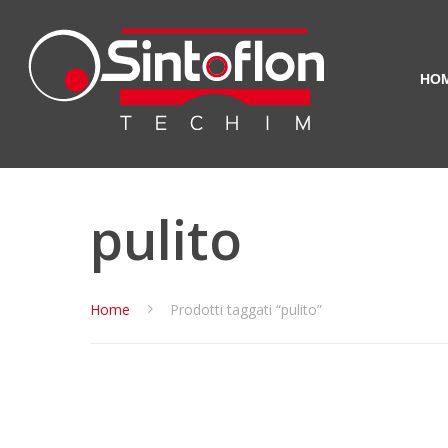
HO
pulito
Home
Prodotti taggati “pulito”