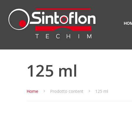
HO
125 ml
Home
Prodotto content
125 ml