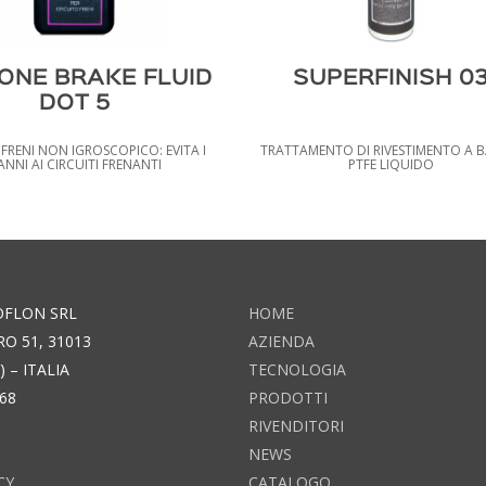
CONE BRAKE FLUID
SUPERFINISH 0
DOT 5
FRENI NON IGROSCOPICO: EVITA I
TRATTAMENTO DI RIVESTIMENTO A B
ANNI AI CIRCUITI FRENANTI
PTFE LIQUIDO
OFLON SRL
HOME
RO 51, 31013
AZIENDA
 – ITALIA
TECNOLOGIA
268
PRODOTTI
RIVENDITORI
NEWS
CY
CATALOGO