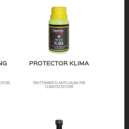
NG
PROTECTOR KLIMA
OTORI
TRATTAMENTO ANTI-USURA PER
CLIMATIZZATORE